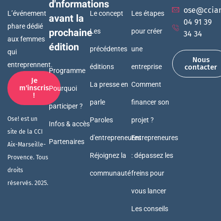
d'nformations
ose@ccia
L’événement
Le concept
Les étapes
avant la
04 91 39
phare dédié
prochaine
Les
pour créer
34 34
aux femmes
édition
précédentes
une
qui
Nous
entreprennent.
éditions
entreprise
contacter
Programme
Je
La presse en
Comment
m'inscris
Pourquoi
!
parle
financer son
participer ?
Ose! est un
Paroles
projet ?
Infos & accès
site de la CCI
d'entrepreneures
Entrepreneures
Partenaires
Aix-Marseille-
Réjoignez la
: dépassez les
Provence. Tous
droits
communauté
freins pour
réservés. 2025.
vous lancer
Les conseils