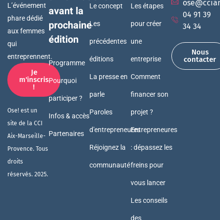
ose@ccia
L’événement
Le concept
Les étapes
avant la
04 91 39
phare dédié
prochaine
Les
pour créer
34 34
aux femmes
édition
précédentes
une
qui
Nous
entreprennent.
éditions
entreprise
contacter
Programme
Je
La presse en
Comment
m'inscris
Pourquoi
!
parle
financer son
participer ?
Ose! est un
Paroles
projet ?
Infos & accès
site de la CCI
d'entrepreneures
Entrepreneures
Partenaires
Aix-Marseille-
Réjoignez la
: dépassez les
Provence. Tous
droits
communauté
freins pour
réservés. 2025.
vous lancer
Les conseils
des