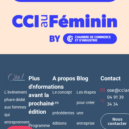
Plus
A propos
Blog
Contact
d'nformations
ose@ccia
L’événement
Le concept
Les étapes
avant la
04 91 39
phare dédié
prochaine
Les
pour créer
34 34
aux femmes
édition
précédentes
une
qui
Nous
entreprennent.
éditions
entreprise
contacter
Programme