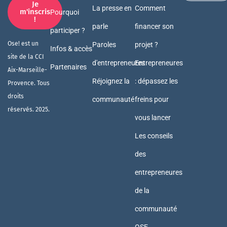
Je
La presse en
Comment
m'inscris
Pourquoi
!
parle
financer son
participer ?
Ose! est un
Paroles
projet ?
Infos & accès
site de la CCI
d'entrepreneures
Entrepreneures
Partenaires
Aix-Marseille-
Réjoignez la
: dépassez les
Provence. Tous
droits
communauté
freins pour
réservés. 2025.
vous lancer
Les conseils
des
entrepreneures
de la
communauté