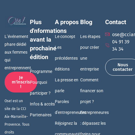
Plus
A propos
Blog
Contact
d'nformations
ose@ccia
L’événement
Le concept
Les étapes
avant la
04 91 39
phare dédié
prochaine
Les
pour créer
34 34
aux femmes
édition
précédentes
une
qui
Nous
entreprennent.
éditions
entreprise
contacter
Programme
Je
La presse en
Comment
m'inscris
Pourquoi
!
parle
financer son
participer ?
Ose! est un
Paroles
projet ?
Infos & accès
site de la CCI
d'entrepreneures
Entrepreneures
Partenaires
Aix-Marseille-
Réjoignez la
: dépassez les
Provence. Tous
droits
communauté
freins pour