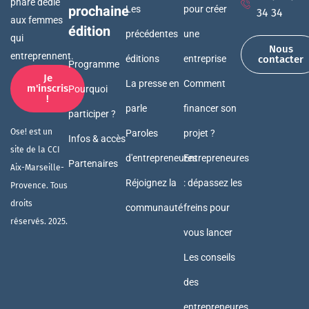
phare dédié
prochaine
Les
pour créer
34 34
aux femmes
édition
précédentes
une
qui
Nous
entreprennent.
éditions
entreprise
contacter
Programme
Je
La presse en
Comment
m'inscris
Pourquoi
!
parle
financer son
participer ?
Ose! est un
Paroles
projet ?
Infos & accès
site de la CCI
d'entrepreneures
Entrepreneures
Partenaires
Aix-Marseille-
Réjoignez la
: dépassez les
Provence. Tous
droits
communauté
freins pour
réservés. 2025.
vous lancer
Les conseils
des
entrepreneures