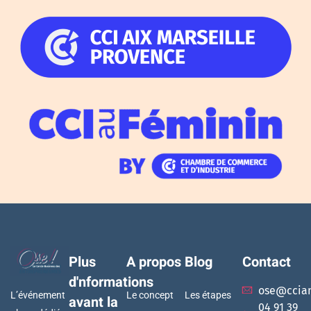
Plus
A propos
Blog
Contact
d'nformations
ose@ccia
L’événement
Le concept
Les étapes
avant la
04 91 39