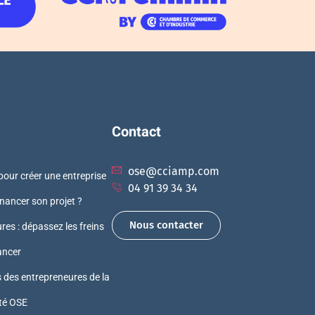
Contact
ose@cciamp.com
pour créer une entreprise
04 91 39 34 34
ancer son projet ?
Nous contacter
res : dépassez les freins
ancer
s des entrepreneures de la
é OSE